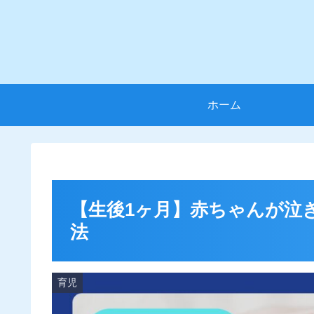
ホーム
【生後1ヶ月】赤ちゃんが泣
法
育児