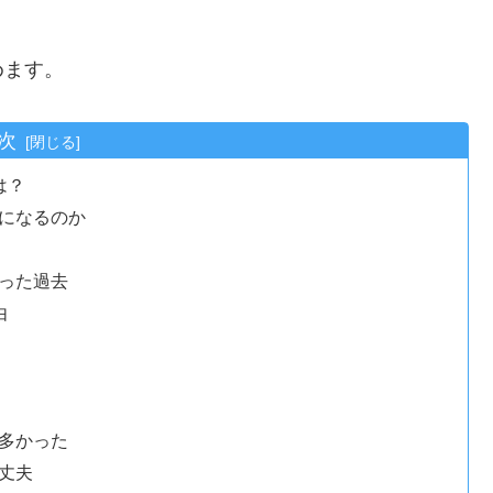
めます。
次
は？
になるのか
った過去
由
多かった
丈夫