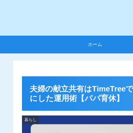
ホーム
夫婦の献立共有はTimeTr
にした運用術【パパ育休】
暮らし