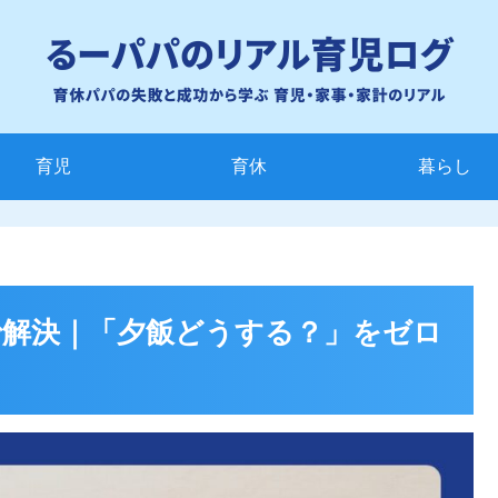
育児
育休
暮らし
eeで解決｜「夕飯どうする？」をゼロ