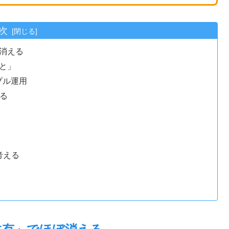
次
消える
と」
ンプル運用
れる
考える