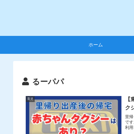
ホーム
るーパパ
【
育児
ク
里帰
です
利用