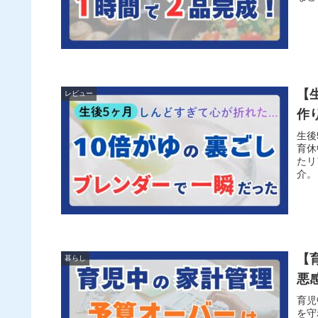
【
レビュー
作
生後
育休
たリ
介。
【
暮らし
悪
育児
を守