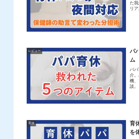
た我
リア
パ
レビュー
ム
パパ
介。
機、
談。
育
育休
を