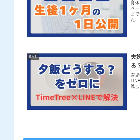
育休
ベー
まで
た。
夫
暮らし
る
育児
LI
践し