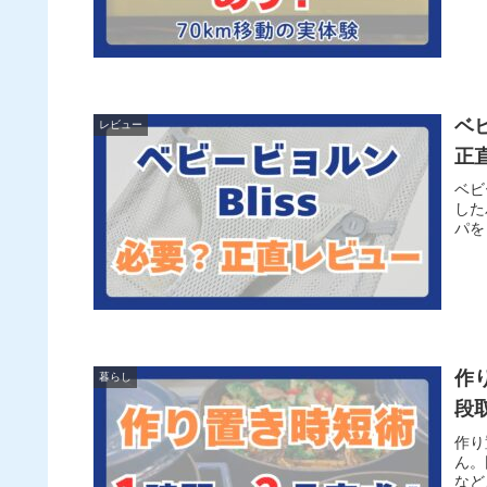
ベ
レビュー
正
ベビ
した
パを
作
暮らし
段
作り
ん。
など