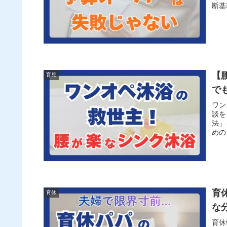
断基
【
育児
で
ワン
談を
法」
めの
育
育休
な
育休